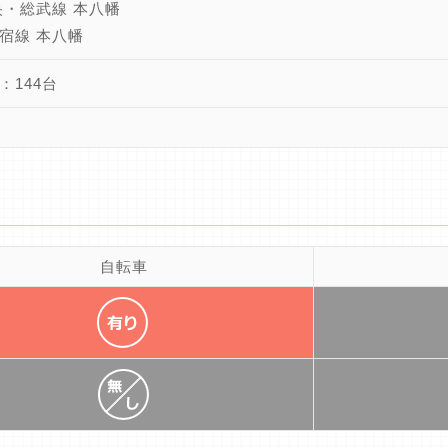
央・総武線 本八幡
宿線 本八幡
：144台
自転車