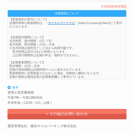
※2026年08月現在
定期更新について
【新規契約の受付について】
定期利用券の新規契約は、〈
サイカスマートナビ
〉[https://cycass.jp/User/]にて受付
けております。
【定期受付期間について】
当月利用 受付期間：1日～7日
翌月利用 受付期間：15日～月末
※当月利用は契約完了した日から利用可能です。
翌月利用は翌月1日から利用となります。
上記受付期間外は定期の申込・契約ができません。
【定期更新期間について】
受付期間：15日～月末
定期の有効期限は定期利用ラベルに表示されています。
更新期間内に定期更新されなかった場合、自動的に解約になります。
定期の更新は場内設置の定期更新機にて受付けています。
備考
管理人室営業時間
午前7時～午前10時30分
年末年始（12/29～1/3）は除く
その他のお問い合わせ
運営管理会社：横浜サイカパーキング株式会社