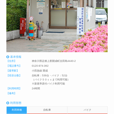
基本情報
【住所】
神奈川県足柄上郡開成町吉田島4440-2
【電話番号】
0120-974-362
【最寄駅】
小田急線 開成
【収容台数】
自転車：539台・バイク：52台
（バイク５０ｃｃまで利用可能）
※新基準原付バイク利用可能
【利用時間】
24時間
【備考】
利用形態
利用車種
自転車
バイク