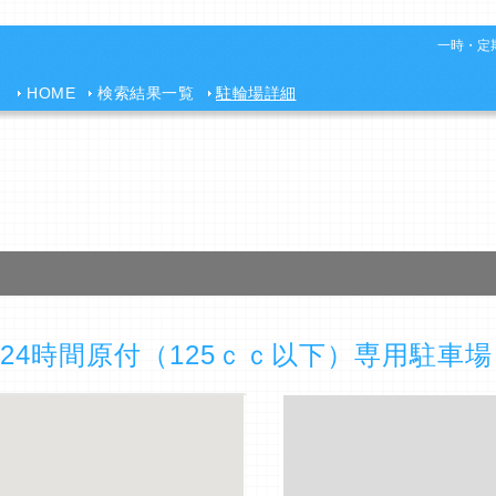
一時・定期
HOME
検索結果一覧
駐輪場詳細
24時間原付（125ｃｃ以下）専用駐車場