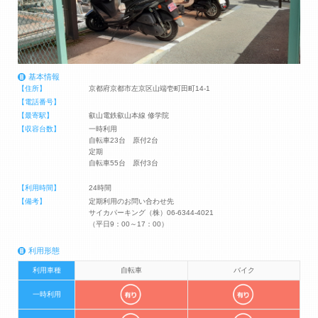
基本情報
【住所】
京都府京都市左京区山端壱町田町14-1
【電話番号】
【最寄駅】
叡山電鉄叡山本線 修学院
【収容台数】
一時利用
自転車23台 原付2台
定期
自転車55台 原付3台
【利用時間】
24時間
【備考】
定期利用のお問い合わせ先
サイカパーキング（株）06-6344-4021
（平日9：00～17：00）
利用形態
利用車種
自転車
バイク
一時利用