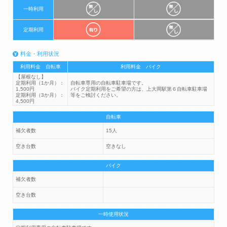
一時利用
定期利用
料金・利用状況
利用料金 自転車
利用料金 バイク
【屋根なし】
定期利用（1か月）：
自転車専用の自転車駐車場です。
1,500円
バイク定期利用をご希望の方は、上大岡駅第６自転車駐車場
定期利用（3か月）：
等をご検討ください。
4,500円
自転車
補欠者数
15人
空き台数
空きなし
バイク
補欠者数
空き台数
一時使用状況