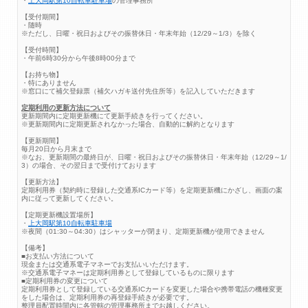
・
上大岡駅第10自転車駐車場
の管理事務所
【受付期間】
・随時
※ただし、日曜・祝日およびその振替休日・年末年始（12/29～1/3）を除く
【受付時間】
・午前6時30分から午後8時00分まで
【お持ち物】
・特にありません
※窓口にて補欠登録票（補欠ハガキ送付先住所等）を記入していただきます
定期利用の更新方法について
更新期間内に定期更新機にて更新手続きを行ってください。
※更新期間内に定期更新されなかった場合、自動的に解約となります
【更新期間】
毎月20日から月末まで
※なお、更新期間の最終日が、日曜・祝日およびその振替休日・年末年始（12/29～1/
3）の場合、その翌日まで受付けております
【更新方法】
定期利用券（契約時に登録した交通系ICカード等）を定期更新機にかざし、画面の案
内に従って更新してください。
【定期更新機設置場所】
・
上大岡駅第10自転車駐車場
※夜間（01:30～04:30）はシャッターが閉まり、定期更新機が使用できません
【備考】
■お支払い方法について
現金または交通系電子マネーでお支払いいただけます。
※交通系電子マネーは定期利用券として登録しているものに限ります
■定期利用券の変更について
定期利用券として登録している交通系ICカードを変更した場合や携帯電話の機種変更
をした場合は、定期利用券の再登録手続きが必要です。
整理員配置時間内に各管轄の管理事務所までお越しください。