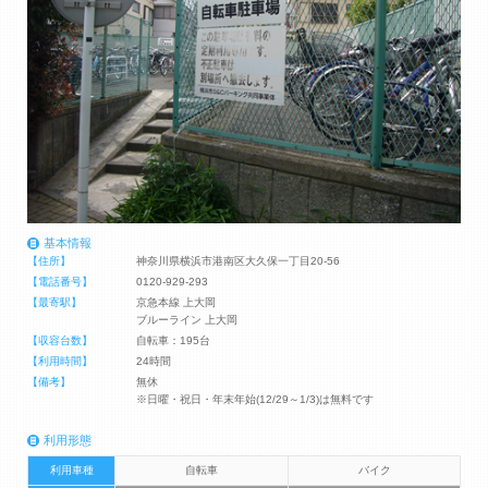
基本情報
【住所】
神奈川県横浜市港南区大久保一丁目20-56
【電話番号】
0120-929-293
【最寄駅】
京急本線 上大岡
ブルーライン 上大岡
【収容台数】
自転車：195台
【利用時間】
24時間
【備考】
無休
※日曜・祝日・年末年始(12/29～1/3)は無料です
利用形態
利用車種
自転車
バイク