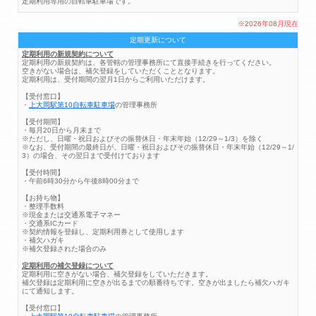
定期利用専用の自転車駐車場です。
※2026年08月現在
定期更新について
定期利用の新規契約について
定期利用の新規契約は、各管轄の管理事務所にて直接手続きを行ってください。
空きがない場合は、補欠登録をしていただくこととなります。
定期利用は、受付期間の翌月1日からご利用いただけます。
【受付窓口】
・
上大岡駅第10自転車駐車場
の管理事務所
【受付期間】
・毎月20日から月末まで
※ただし、日曜・祝日およびその振替休日・年末年始（12/29～1/3）を除く
※なお、受付期間の最終日が、日曜・祝日およびその振替休日・年末年始（12/29～1/
3）の場合、その翌日まで受付けております
【受付時間】
・午前6時30分から午後8時00分まで
【お持ち物】
・整理手数料
※現金または交通系電子マネー
・交通系ICカード
※契約情報を登録し、定期利用券として使用します
・補欠ハガキ
※補欠登録された場合のみ
定期利用の補欠登録について
定期利用に空きがない場合、補欠登録をしていただきます。
補欠登録は定期利用に空きが出るまでの順番待ちです。空きが出ましたら補欠ハガキ
にて通知します。
【受付窓口】