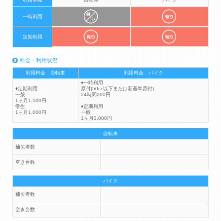
一時利用
定期利用
料金・利用状況
利用料金 自転車
利用料金 バイク
♦一時利用
♦定期利用
原付(50cc以下または新基準原付)
一般
24時間200円
1ヶ月1,500円
学生
♦定期利用
1ヶ月1,000円
一般
1ヶ月3,000円
自転車
補欠者数
空き台数
バイク
補欠者数
空き台数