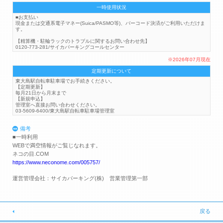
一時使用状況
■お支払い
現金または交通系電子マネー(Suica/PASMO等)、バーコード決済がご利用いただけま
す。
【精算機・駐輪ラックのトラブルに関するお問い合わせ先】
0120-773-281/サイカパーキングコールセンター
※2026年07月現在
定期更新について
東大島駅自転車駐車場でお手続きください。
【定期更新】
毎月21日から月末まで
【新規申込】
管理室へ直接お問い合わせください。
03-5609-6400/東大島駅自転車駐車場管理室
備考
■一時利用
WEBで満空情報がご覧じなれます。
ネコの目.COM
https://www.neconome.com/005757/
運営管理会社：サイカパーキング(株) 営業管理第一部
戻る