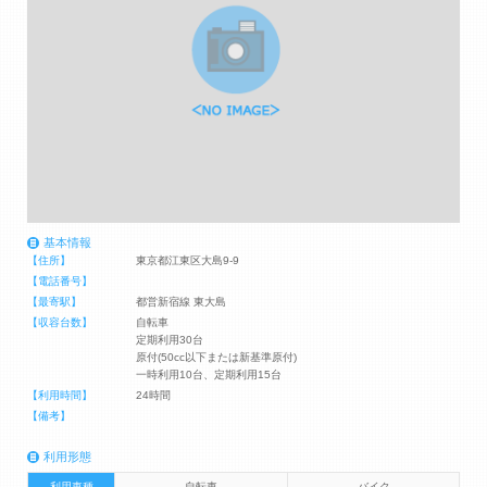
基本情報
【住所】
東京都江東区大島9-9
【電話番号】
【最寄駅】
都営新宿線 東大島
【収容台数】
自転車
定期利用30台
原付(50cc以下または新基準原付)
一時利用10台、定期利用15台
【利用時間】
24時間
【備考】
利用形態
利用車種
自転車
バイク