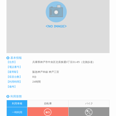
基本情報
【住所】
兵庫県神戸市中央区北長狭通3丁目31-85（北側歩道）
【電話番号】
【最寄駅】
阪急神戸本線 神戸三宮
【収容台数】
8台
【利用時間】
24時間
【備考】
利用形態
利用車種
自転車
バイク
一時利用