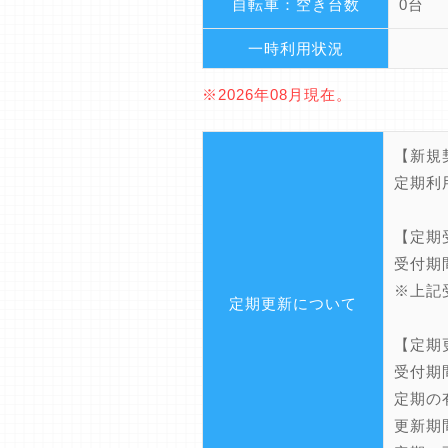
自転車：空き台数
0台
一時利用状況
※2026年08月現在。
【新規
定期利
【定期
受付期
※上記
定期更新について
【定期
受付期
定期の
更新期