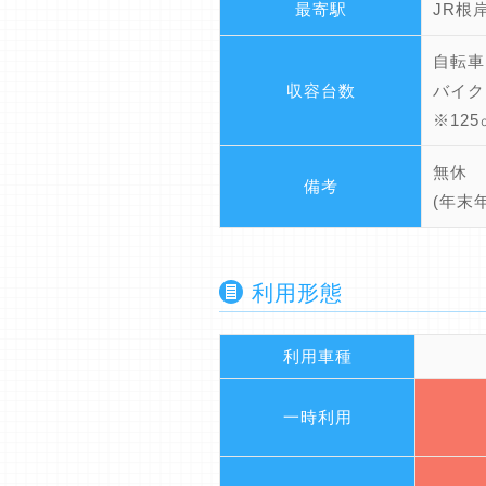
最寄駅
JR根
自転車
収容台数
バイク
※12
無休
備考
(年末
利用形態
利用車種
一時利用