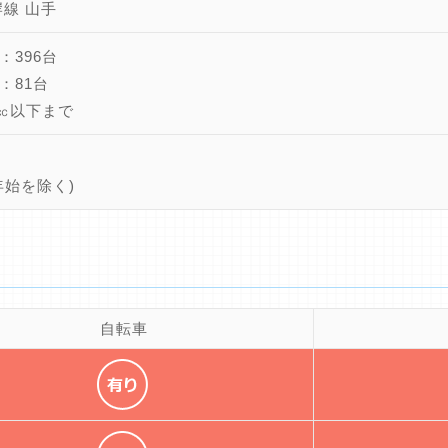
岸線 山手
：396台
：81台
5㏄以下まで
年始を除く)
自転車