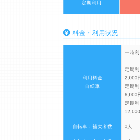
定期利用
料金・利用状況
一時利
定期利
利用料金
2,00
自転車
定期利
6,00
定期利
12,0
自転車：補欠者数
0人