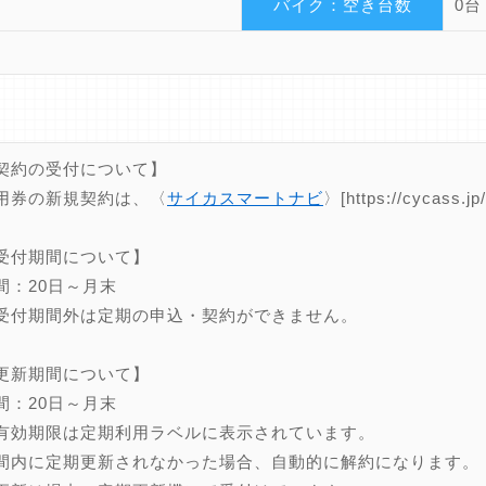
バイク：空き台数
0台
契約の受付について】
用券の新規契約は、〈
サイカスマートナビ
〉[https://cyca
受付期間について】
間：20日～月末
受付期間外は定期の申込・契約ができません。
更新期間について】
間：20日～月末
有効期限は定期利用ラベルに表示されています。
間内に定期更新されなかった場合、自動的に解約になります。