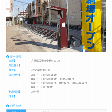
基本情報
【住所】
兵庫県宝塚市中筋5-10-27
【電話番号】
【最寄駅】
JR宝塚線 中山寺
【収容台数】
Aエリア：自転車165台
Bエリア：自転車256台、自動二輪5台
Cエリア：自転車58台、原付22台、自動二輪10台
Dエリア：原付19台
【利用時間】
24時間
【備考】
利用形態