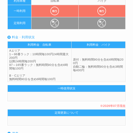
利用車種
自転車
バイク
一時利用
定期利用
料金・利用状況
利用料金 自転車
利用料金 バイク
Aエリア
1～96番ラック：10時間毎100円24時間最大
200円
原付：無料時間90分を含め6時間毎20
以降24時間毎200円
0円
97～165番ラック：無料時間90分を含め6時
自動二輪：無料時間90分を含め3時間
間毎100円
毎400円
B・Cエリア
無料時間90分を含め6時間毎100円
一時使用状況
※2026年07月現在
定期更新について