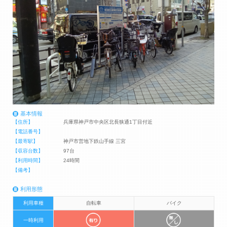
基本情報
【住所】
兵庫県神戸市中央区北長狭通1丁目付近
【電話番号】
【最寄駅】
神戸市営地下鉄山手線 三宮
【収容台数】
97台
【利用時間】
24時間
【備考】
利用形態
利用車種
自転車
バイク
一時利用