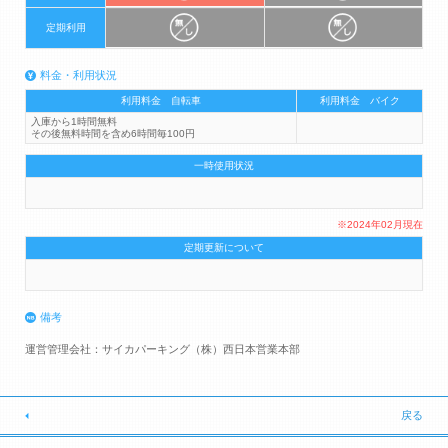
定期利用
料金・利用状況
利用料金 自転車
利用料金 バイク
入庫から1時間無料
その後無料時間を含め6時間毎100円
一時使用状況
※2024年02月現在
定期更新について
備考
運営管理会社：サイカパーキング（株）西日本営業本部
戻る