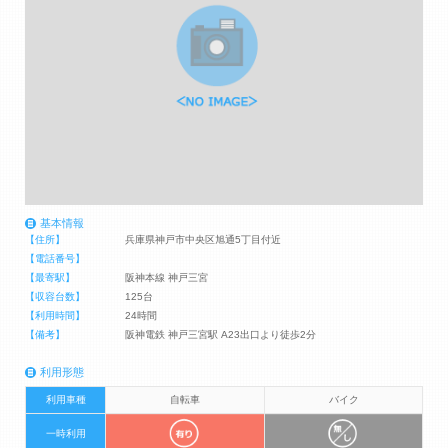
基本情報
【住所】
兵庫県神戸市中央区旭通5丁目付近
【電話番号】
【最寄駅】
阪神本線 神戸三宮
【収容台数】
125台
【利用時間】
24時間
【備考】
阪神電鉄 神戸三宮駅 A23出口より徒歩2分
利用形態
利用車種
自転車
バイク
一時利用