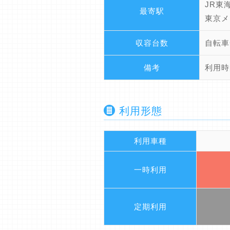
JR東
最寄駅
東京メ
収容台数
自転車
備考
利用時
利用形態
利用車種
一時利用
定期利用