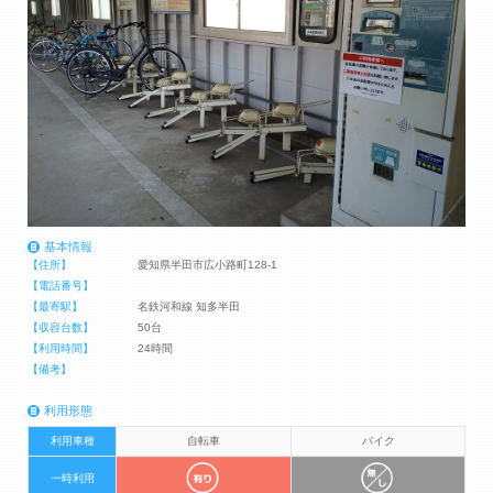
基本情報
【住所】
愛知県半田市広小路町128-1
【電話番号】
【最寄駅】
名鉄河和線 知多半田
【収容台数】
50台
【利用時間】
24時間
【備考】
利用形態
利用車種
自転車
バイク
一時利用