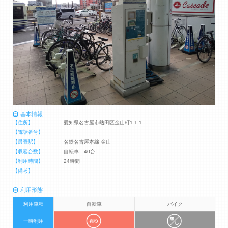
基本情報
【住所】
愛知県名古屋市熱田区金山町1-1-1
【電話番号】
【最寄駅】
名鉄名古屋本線 金山
【収容台数】
自転車 40台
【利用時間】
24時間
【備考】
利用形態
利用車種
自転車
バイク
一時利用