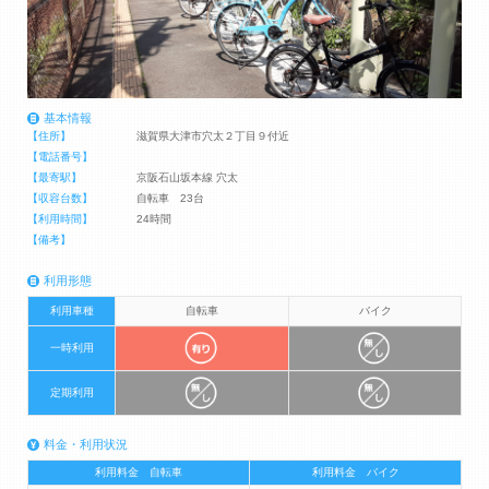
基本情報
【住所】
滋賀県大津市穴太２丁目９付近
【電話番号】
【最寄駅】
京阪石山坂本線 穴太
【収容台数】
自転車 23台
【利用時間】
24時間
【備考】
利用形態
利用車種
自転車
バイク
一時利用
定期利用
料金・利用状況
利用料金 自転車
利用料金 バイク