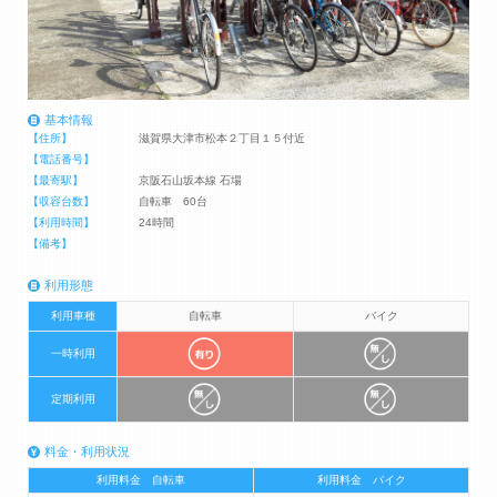
基本情報
【住所】
滋賀県大津市松本２丁目１５付近
【電話番号】
【最寄駅】
京阪石山坂本線 石場
【収容台数】
自転車 60台
【利用時間】
24時間
【備考】
利用形態
利用車種
自転車
バイク
一時利用
定期利用
料金・利用状況
利用料金 自転車
利用料金 バイク