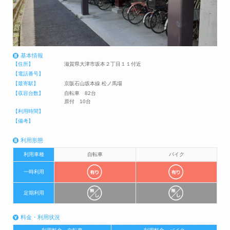
基本情報
【住所】
滋賀県大津市坂本２丁目１１付近
【電話番号】
【最寄駅】
京阪石山坂本線 松ノ馬場
【収容台数】
自転車 82台
原付 10台
【利用時間】
【備考】
利用形態
利用車種
自転車
バイク
一時利用
定期利用
料金・利用状況