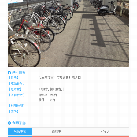
基本情報
【住所】
兵庫県加古川市加古川町溝之口
【電話番号】
【最寄駅】
JR加古川線 加古川
【収容台数】
自転車 60台
原付 8台
【利用時間】
【備考】
利用形態
利用車種
自転車
バイク