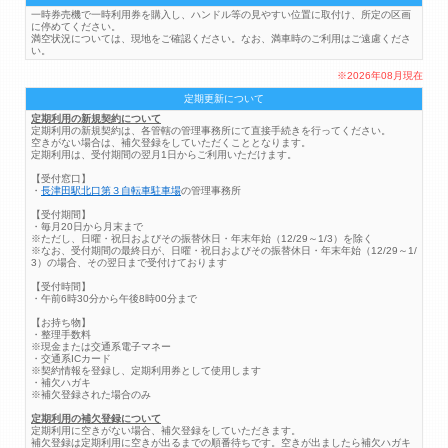
一時券売機で一時利用券を購入し、ハンドル等の見やすい位置に取付け、所定の区画
に停めてください。
満空状況については、現地をご確認ください。なお、満車時のご利用はご遠慮くださ
い。
※2026年08月現在
定期更新について
定期利用の新規契約について
定期利用の新規契約は、各管轄の管理事務所にて直接手続きを行ってください。
空きがない場合は、補欠登録をしていただくこととなります。
定期利用は、受付期間の翌月1日からご利用いただけます。
【受付窓口】
・
長津田駅北口第３自転車駐車場
の管理事務所
【受付期間】
・毎月20日から月末まで
※ただし、日曜・祝日およびその振替休日・年末年始（12/29～1/3）を除く
※なお、受付期間の最終日が、日曜・祝日およびその振替休日・年末年始（12/29～1/
3）の場合、その翌日まで受付けております
【受付時間】
・午前6時30分から午後8時00分まで
【お持ち物】
・整理手数料
※現金または交通系電子マネー
・交通系ICカード
※契約情報を登録し、定期利用券として使用します
・補欠ハガキ
※補欠登録された場合のみ
定期利用の補欠登録について
定期利用に空きがない場合、補欠登録をしていただきます。
補欠登録は定期利用に空きが出るまでの順番待ちです。空きが出ましたら補欠ハガキ