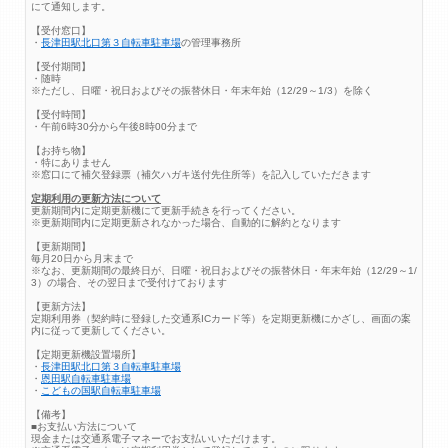
にて通知します。
【受付窓口】
・
長津田駅北口第３自転車駐車場
の管理事務所
【受付期間】
・随時
※ただし、日曜・祝日およびその振替休日・年末年始（12/29～1/3）を除く
【受付時間】
・午前6時30分から午後8時00分まで
【お持ち物】
・特にありません
※窓口にて補欠登録票（補欠ハガキ送付先住所等）を記入していただきます
定期利用の更新方法について
更新期間内に定期更新機にて更新手続きを行ってください。
※更新期間内に定期更新されなかった場合、自動的に解約となります
【更新期間】
毎月20日から月末まで
※なお、更新期間の最終日が、日曜・祝日およびその振替休日・年末年始（12/29～1/
3）の場合、その翌日まで受付けております
【更新方法】
定期利用券（契約時に登録した交通系ICカード等）を定期更新機にかざし、画面の案
内に従って更新してください。
【定期更新機設置場所】
・
長津田駅北口第３自転車駐車場
・
恩田駅自転車駐車場
・
こどもの国駅自転車駐車場
【備考】
■お支払い方法について
現金または交通系電子マネーでお支払いいただけます。