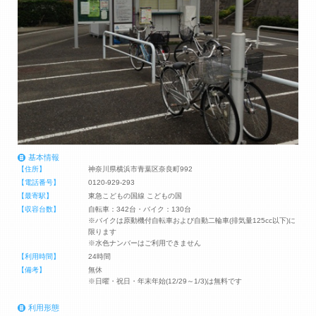
基本情報
【住所】
神奈川県横浜市青葉区奈良町992
【電話番号】
0120-929-293
【最寄駅】
東急こどもの国線 こどもの国
【収容台数】
自転車：342台・バイク：130台
※バイクは原動機付自転車および自動二輪車(排気量125cc以下)に
限ります
※水色ナンバーはご利用できません
【利用時間】
24時間
【備考】
無休
※日曜・祝日・年末年始(12/29～1/3)は無料です
利用形態