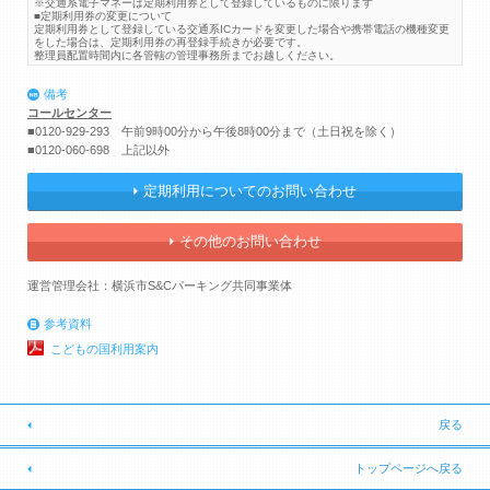
※交通系電子マネーは定期利用券として登録しているものに限ります
■定期利用券の変更について
定期利用券として登録している交通系ICカードを変更した場合や携帯電話の機種変更
をした場合は、定期利用券の再登録手続きが必要です。
整理員配置時間内に各管轄の管理事務所までお越しください。
備考
コールセンター
■0120-929-293 午前9時00分から午後8時00分まで（土日祝を除く）
■0120-060-698 上記以外
定期利用についてのお問い合わせ
その他のお問い合わせ
運営管理会社：横浜市S&Cパーキング共同事業体
参考資料
こどもの国利用案内
戻る
トップページへ戻る