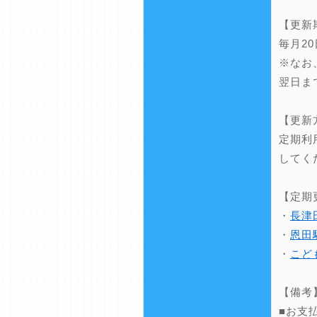
【更新
毎月2
※なお
翌日ま
【更新
定期利
してく
【定期
・
長津
・
恩田
・
こど
【備考
■お支