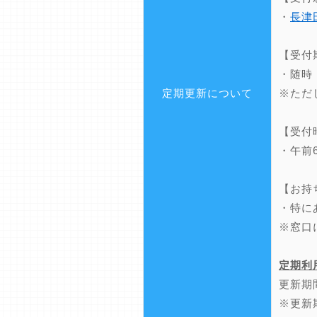
・
長津
【受付
・随時
定期更新について
※ただ
【受付
・午前
【お持
・特に
※窓口
定期利
更新期
※更新