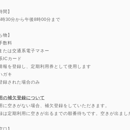
時間】
6時30分から午後8時00分まで
ち物】
手数料
または交通系電子マネー
系ICカード
情報を登録し、定期利用券として使用します
ハガキ
登録された場合のみ
用の補欠登録について
用に空きがない場合、補欠登録をしていただきます。
録は定期利用に空きが出るまでの順番待ちです。空きが出まし
窓口】