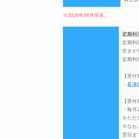
※2026年08月現在。
定期利
定期利
空きが
定期利
【受付
・
長津
【受付
・毎月
※ただ
※なお
翌日ま