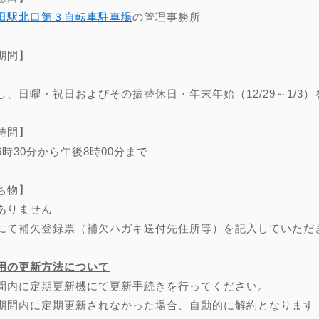
田駅北口第３自転車駐車場
の管理事務所
期間】
し、日曜・祝日およびその振替休日・年末年始（12/29～1/3）
時間】
6時30分から午後8時00分まで
ち物】
ありません
にて補欠登録票（補欠ハガキ送付先住所等）を記入していただ
用の更新方法について
間内に定期更新機にて更新手続きを行ってください。
期間内に定期更新されなかった場合、自動的に解約となります