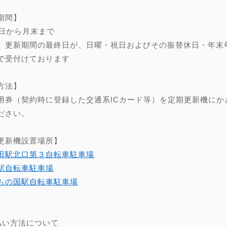
期間】
0日から月末まで
、更新期間の最終日が、日曜・祝日およびその振替休日・年末年始（
で受付けております
方法】
用券（契約時に登録した交通系ICカード等）を定期更新機にか
ださい。
更新機設置場所】
田駅北口第３自転車駐車場
駅自転車駐車場
もの国駅自転車駐車場
】
払い方法について