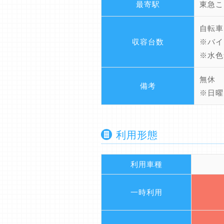
最寄駅
東急こ
自転車
収容台数
※バイ
※水色
無休
備考
※日曜
利用形態
利用車種
一時利用