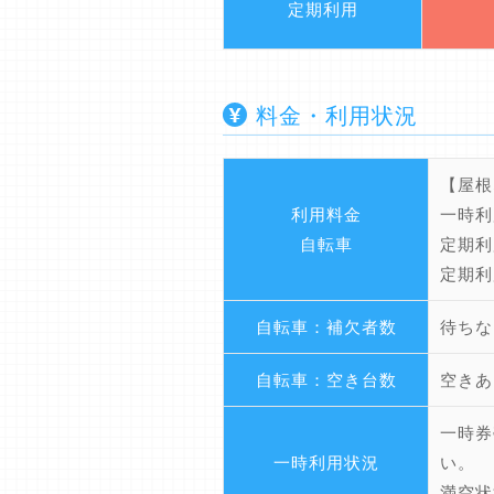
定期利用
料金・利用状況
【屋根
利用料金
一時利
自転車
定期利
定期利
自転車：補欠者数
待ちな
自転車：空き台数
空きあ
一時券
一時利用状況
い。
満空状