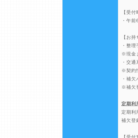
【受付
・午前
【お持
・整理
※現金
・交通
※契約
・補欠
※補欠
定期利
定期利
補欠登
【受付