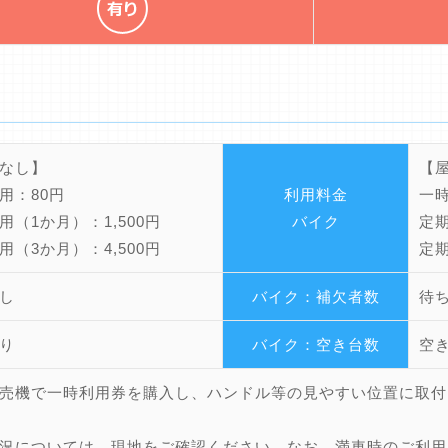
なし】
【
用：80円
利用料金
一時
用（1か月）：1,500円
バイク
定期
用（3か月）：4,500円
定期
し
バイク：補欠者数
待
り
バイク：空き台数
空
売機で一時利用券を購入し、ハンドル等の見やすい位置に取付
況については、現地をご確認ください。なお、満車時のご利用