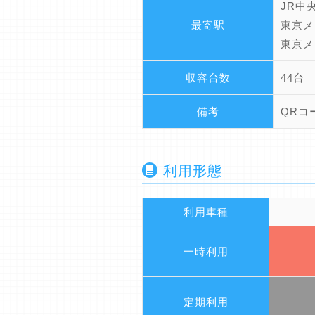
JR中
最寄駅
東京メ
東京メ
収容台数
44台
備考
QRコ
利用形態
利用車種
一時利用
定期利用