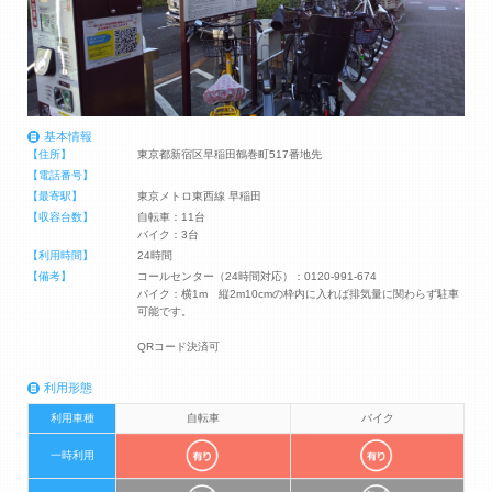
基本情報
【住所】
東京都新宿区早稲田鶴巻町517番地先
【電話番号】
【最寄駅】
東京メトロ東西線 早稲田
【収容台数】
自転車：11台
バイク：3台
【利用時間】
24時間
【備考】
コールセンター（24時間対応）：0120-991-674
バイク：横1m 縦2m10cmの枠内に入れば排気量に関わらず駐車
可能です。
QRコード決済可
利用形態
利用車種
自転車
バイク
一時利用