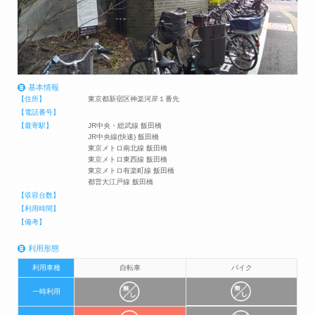
基本情報
【住所】
東京都新宿区神楽河岸１番先
【電話番号】
【最寄駅】
JR中央・総武線 飯田橋
JR中央線(快速) 飯田橋
東京メトロ南北線 飯田橋
東京メトロ東西線 飯田橋
東京メトロ有楽町線 飯田橋
都営大江戸線 飯田橋
【収容台数】
【利用時間】
【備考】
利用形態
利用車種
自転車
バイク
一時利用