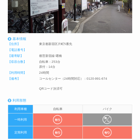
基本情報
【住所】
東京都新宿区片町5番先
【電話番号】
【最寄駅】
都営新宿線 曙橋
【収容台数】
自転車：253台
原付：14台
【利用時間】
24時間
【備考】
コールセンター（24時間対応）：0120-991-674
QRコード決済可
利用形態
利用車種
自転車
バイク
一時利用
定期利用