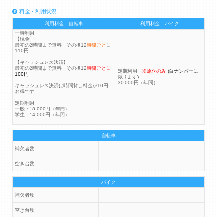
料金・利用状況
利用料金 自転車
利用料金 バイク
一時利用
【現金】
最初の2時間まで無料 その後12
時間ごと
に
110円
【キャッシュレス決済】
最初の2時間まで無料 その後12
時間ごとに
定期利用
※原付のみ
(白ナンバーに
100円
限ります)
30,000円（年間）
キャッシュレス決済は時間貸し料金が10円
お得です。
定期利用
一般：18,000円（年間）
学生：14,000円（年間）
自転車
補欠者数
空き台数
バイク
補欠者数
空き台数