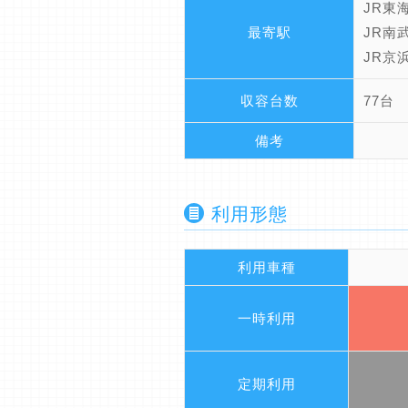
JR東
最寄駅
JR南
JR京
収容台数
77台
備考
利用形態
利用車種
一時利用
定期利用