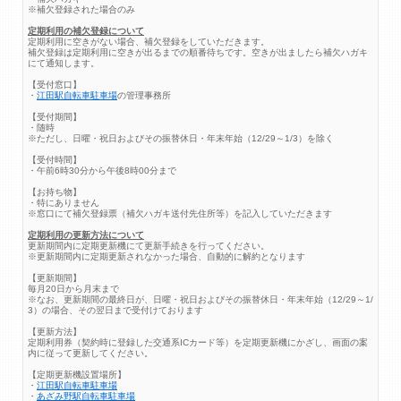
※補欠登録された場合のみ
定期利用の補欠登録について
定期利用に空きがない場合、補欠登録をしていただきます。
補欠登録は定期利用に空きが出るまでの順番待ちです。空きが出ましたら補欠ハガキ
にて通知します。
【受付窓口】
・
江田駅自転車駐車場
の管理事務所
【受付期間】
・随時
※ただし、日曜・祝日およびその振替休日・年末年始（12/29～1/3）を除く
【受付時間】
・午前6時30分から午後8時00分まで
【お持ち物】
・特にありません
※窓口にて補欠登録票（補欠ハガキ送付先住所等）を記入していただきます
定期利用の更新方法について
更新期間内に定期更新機にて更新手続きを行ってください。
※更新期間内に定期更新されなかった場合、自動的に解約となります
【更新期間】
毎月20日から月末まで
※なお、更新期間の最終日が、日曜・祝日およびその振替休日・年末年始（12/29～1/
3）の場合、その翌日まで受付けております
【更新方法】
定期利用券（契約時に登録した交通系ICカード等）を定期更新機にかざし、画面の案
内に従って更新してください。
【定期更新機設置場所】
・
江田駅自転車駐車場
・
あざみ野駅自転車駐車場