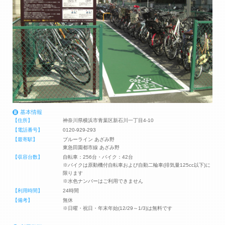
基本情報
【住所】
神奈川県横浜市青葉区新石川一丁目4-10
【電話番号】
0120-929-293
【最寄駅】
ブルーライン あざみ野
東急田園都市線 あざみ野
【収容台数】
自転車：256台・バイク：42台
※バイクは原動機付自転車および自動二輪車(排気量125cc以下)に
限ります
※水色ナンバーはご利用できません
【利用時間】
24時間
【備考】
無休
※日曜・祝日・年末年始(12/29～1/3)は無料です