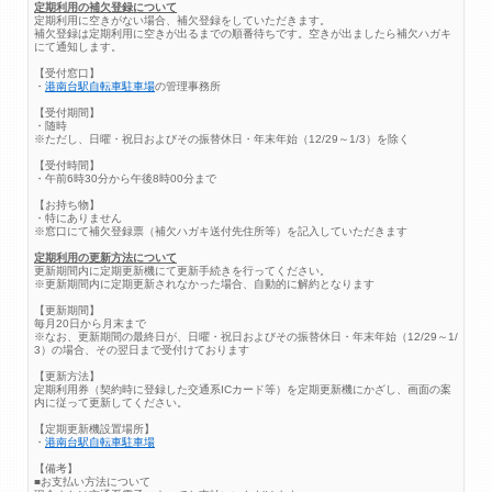
定期利用の補欠登録について
定期利用に空きがない場合、補欠登録をしていただきます。
補欠登録は定期利用に空きが出るまでの順番待ちです。空きが出ましたら補欠ハガキ
にて通知します。
【受付窓口】
・
港南台駅自転車駐車場
の管理事務所
【受付期間】
・随時
※ただし、日曜・祝日およびその振替休日・年末年始（12/29～1/3）を除く
【受付時間】
・午前6時30分から午後8時00分まで
【お持ち物】
・特にありません
※窓口にて補欠登録票（補欠ハガキ送付先住所等）を記入していただきます
定期利用の更新方法について
更新期間内に定期更新機にて更新手続きを行ってください。
※更新期間内に定期更新されなかった場合、自動的に解約となります
【更新期間】
毎月20日から月末まで
※なお、更新期間の最終日が、日曜・祝日およびその振替休日・年末年始（12/29～1/
3）の場合、その翌日まで受付けております
【更新方法】
定期利用券（契約時に登録した交通系ICカード等）を定期更新機にかざし、画面の案
内に従って更新してください。
【定期更新機設置場所】
・
港南台駅自転車駐車場
【備考】
■お支払い方法について