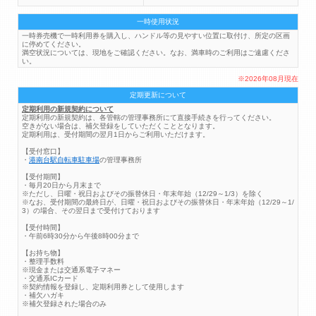
一時使用状況
一時券売機で一時利用券を購入し、ハンドル等の見やすい位置に取付け、所定の区画
に停めてください。
満空状況については、現地をご確認ください。なお、満車時のご利用はご遠慮くださ
い。
※2026年08月現在
定期更新について
定期利用の新規契約について
定期利用の新規契約は、各管轄の管理事務所にて直接手続きを行ってください。
空きがない場合は、補欠登録をしていただくこととなります。
定期利用は、受付期間の翌月1日からご利用いただけます。
【受付窓口】
・
港南台駅自転車駐車場
の管理事務所
【受付期間】
・毎月20日から月末まで
※ただし、日曜・祝日およびその振替休日・年末年始（12/29～1/3）を除く
※なお、受付期間の最終日が、日曜・祝日およびその振替休日・年末年始（12/29～1/
3）の場合、その翌日まで受付けております
【受付時間】
・午前6時30分から午後8時00分まで
【お持ち物】
・整理手数料
※現金または交通系電子マネー
・交通系ICカード
※契約情報を登録し、定期利用券として使用します
・補欠ハガキ
※補欠登録された場合のみ