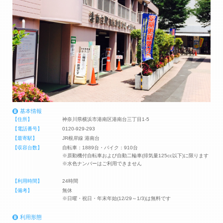
基本情報
【住所】
神奈川県横浜市港南区港南台三丁目1-5
【電話番号】
0120-929-293
【最寄駅】
JR根岸線 港南台
【収容台数】
自転車：1889台・バイク：910台
※原動機付自転車および自動二輪車(排気量125cc以下)に限ります
※水色ナンバーはご利用できません
【利用時間】
24時間
【備考】
無休
※日曜・祝日・年末年始(12/29～1/3)は無料です
利用形態