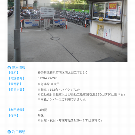
基本情報
【住所】
神奈川県横浜市南区南太田二丁目1-6
【電話番号】
0120-929-293
【最寄駅】
京急本線 南太田
【収容台数】
自転車：152台・バイク：71台
※原動機付自転車および自動二輪車(排気量125cc以下)に限ります
※水色ナンバーはご利用できません
【利用時間】
24時間
【備考】
無休
※日曜・祝日・年末年始(12/29～1/3)は無料です
利用形態