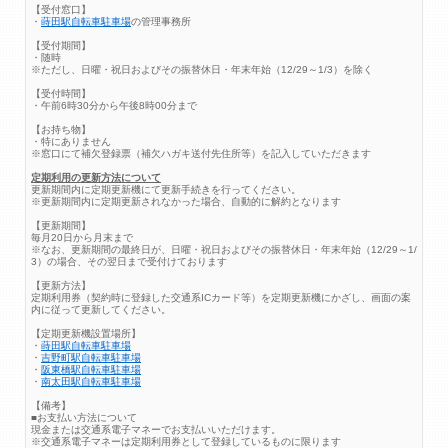
【受付窓口】
・
蒔田駅自転車駐車場
の管理事務所
【受付期間】
・随時
※ただし、日曜・祝日およびその振替休日・年末年始（12/29～1/3）を除く
【受付時間】
・午前6時30分から午後8時00分まで
【お持ち物】
・特にありません
※窓口にて補欠登録票（補欠ハガキ送付先住所等）を記入していただきます
定期利用の更新方法について
更新期間内に定期更新機にて更新手続きを行ってください。
※更新期間内に定期更新されなかった場合、自動的に解約となります
【更新期間】
毎月20日から月末まで
※なお、更新期間の最終日が、日曜・祝日およびその振替休日・年末年始（12/29～1/
3）の場合、その翌日まで受付けております
【更新方法】
定期利用券（契約時に登録した交通系ICカード等）を定期更新機にかざし、画面の案
内に従って更新してください。
【定期更新機設置場所】
・
蒔田駅自転車駐車場
・
吉野町駅自転車駐車場
・
阪東橋駅自転車駐車場
・
南太田駅自転車駐車場
【備考】
■お支払い方法について
現金または交通系電子マネーでお支払いいただけます。
※交通系電子マネーは定期利用券として登録しているものに限ります