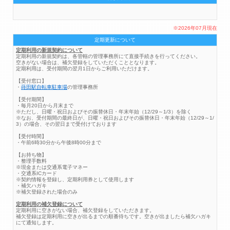
※2026年07月現在
定期更新について
定期利用の新規契約について
定期利用の新規契約は、各管轄の管理事務所にて直接手続きを行ってください。
空きがない場合は、補欠登録をしていただくこととなります。
定期利用は、受付期間の翌月1日からご利用いただけます。
【受付窓口】
・
蒔田駅自転車駐車場
の管理事務所
【受付期間】
・毎月20日から月末まで
※ただし、日曜・祝日およびその振替休日・年末年始（12/29～1/3）を除く
※なお、受付期間の最終日が、日曜・祝日およびその振替休日・年末年始（12/29～1/
3）の場合、その翌日まで受付けております
【受付時間】
・午前6時30分から午後8時00分まで
【お持ち物】
・整理手数料
※現金または交通系電子マネー
・交通系ICカード
※契約情報を登録し、定期利用券として使用します
・補欠ハガキ
※補欠登録された場合のみ
定期利用の補欠登録について
定期利用に空きがない場合、補欠登録をしていただきます。
補欠登録は定期利用に空きが出るまでの順番待ちです。空きが出ましたら補欠ハガキ
にて通知します。